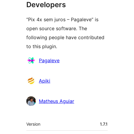
Developers
“Pix 4x sem juros – Pagaleve” is
open source software. The
following people have contributed
to this plugin.
Contributors
Pagaleve
Apiki
Matheus Aguiar
Meta
Version
1.7.1