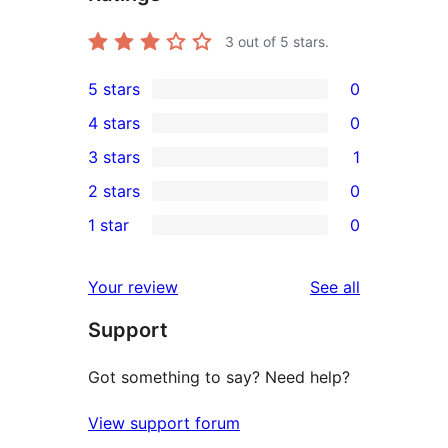
3
out of 5 stars.
5 stars
0
0
4 stars
0
5-
0
3 stars
1
star
4-
1
2 stars
0
reviews
star
3-
0
1 star
0
reviews
star
2-
0
review
star
1-
reviews
Your review
See all
reviews
star
Support
reviews
Got something to say? Need help?
View support forum