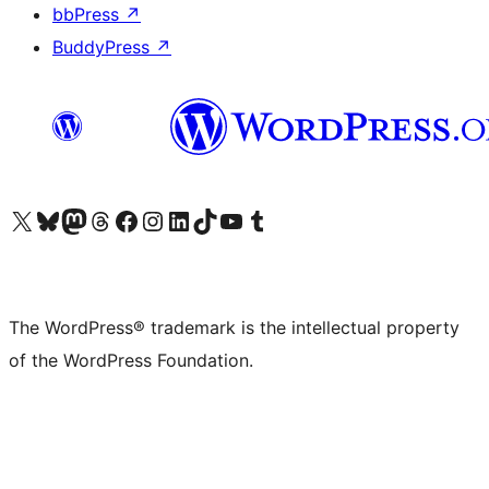
bbPress
↗
BuddyPress
↗
Visit our X (formerly Twitter) account
Visit our Bluesky account
Visit our Mastodon account
Visit our Threads account
Visit our Facebook page
Visit our Instagram account
Visit our LinkedIn account
Visit our TikTok account
Visit our YouTube channel
Visit our Tumblr account
The WordPress® trademark is the intellectual property
of the WordPress Foundation.