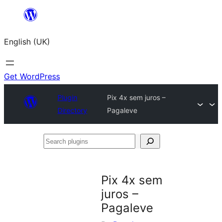
Skip
to
English (UK)
content
Get WordPress
Plugin
Pix 4x sem juros –
Directory
Pagaleve
Search
plugins
Pix 4x sem
juros –
Pagaleve