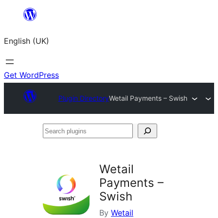
Skip
to
English (UK)
content
Get WordPress
Plugin Directory
Wetail Payments – Swish
Search
plugins
Wetail
Payments –
Swish
By
Wetail