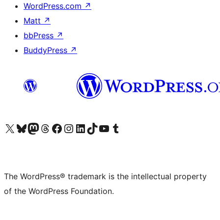
WordPress.com
↗
Matt
↗
bbPress
↗
BuddyPress
↗
Visit our X (formerly Twitter) account
Visit our Bluesky account
Visit our Mastodon account
Visit our Threads account
Visit our Facebook page
Visit our Instagram account
Visit our LinkedIn account
Visit our TikTok account
Visit our YouTube channel
Visit our Tumblr account
The WordPress® trademark is the intellectual property
of the WordPress Foundation.