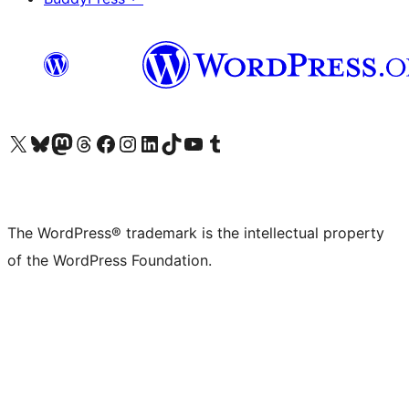
Visit our X (formerly Twitter) account
Visit our Bluesky account
Visit our Mastodon account
Visit our Threads account
Visit our Facebook page
Visit our Instagram account
Visit our LinkedIn account
Visit our TikTok account
Visit our YouTube channel
Visit our Tumblr account
The WordPress® trademark is the intellectual property
of the WordPress Foundation.