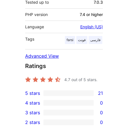
Tested up to
7.0.3
PHP version
7.4 or higher
Language
English (US)
Tags
farsi
فونت
فارسی
Advanced View
Ratings
4.7
out of 5 stars.
5 stars
21
21
4 stars
0
5-
0
3 stars
0
star
4-
0
2 stars
0
reviews
star
3-
0