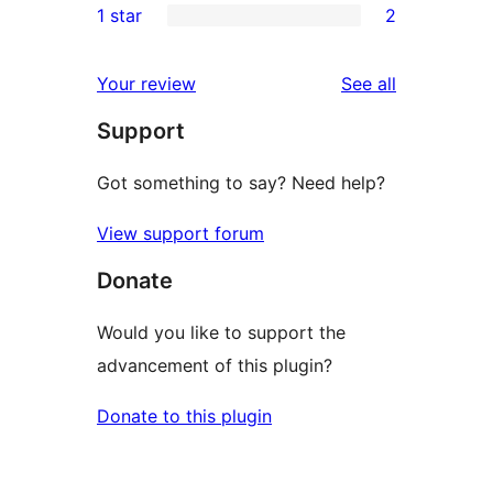
1 star
2
reviews
star
2-
2
reviews
star
1-
reviews
Your review
See all
reviews
star
Support
reviews
Got something to say? Need help?
View support forum
Donate
Would you like to support the
advancement of this plugin?
Donate to this plugin